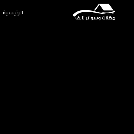
الرئيسية
ا
orized